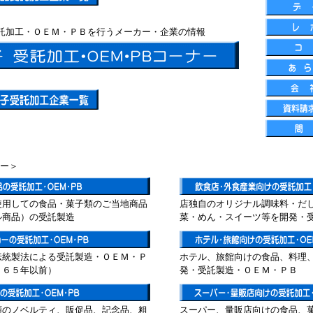
託加工・ＯＥＭ・ＰＢを行うメーカー・企業の情報
ー＞
使用しての食品・菓子類のご当地商品
店独自のオリジナル調味料・だ
ル商品）の受託製造
菜・めん・スイーツ等を開発・
伝統製法による受託製造・ＯＥＭ・Ｐ
ホテル、旅館向けの食品、料理
９６５年以前）
発・受託製造・ＯＥＭ・ＰＢ
類のノベルティ、販促品、記念品、粗
スーパー、量販店向けの食品、