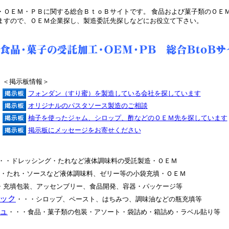
・ＯＥＭ・ＰＢに関する総合ＢｔｏＢサイトです。 食品および菓子類のＯＥ
ますので、ＯＥＭ企業探し、製造委託先探しなどにお役立て下さい。
＜掲示板情報＞
フォンダン（すり蜜）を製造している会社を探しています
オリジナルのパスタソース製造のご相談
柚子を使ったジャム、シロップ、酢などのＯＥＭ先を探しています
掲示板にメッセージをお寄せください
・・ドレッシング・たれなど液体調味料の受託製造・ＯＥＭ
・たれ・ソースなど液体調味料、ゼリー等の小袋充填・ＯＥＭ
・充填包装、アッセンブリー、食品開発、容器・パッケージ等
ック
・・・シロップ、ペースト、はちみつ、調味油などの瓶充填等
ュ
・・・食品・菓子類の包装・アソート・袋詰め・箱詰め・ラベル貼り等