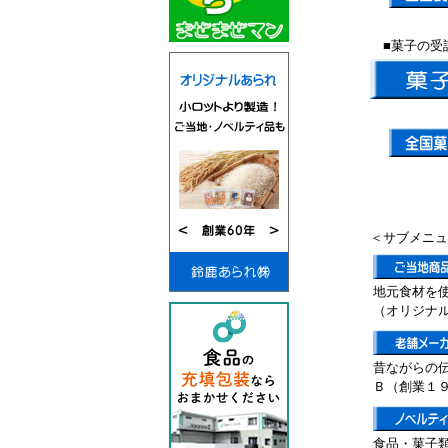
■菓子の受
＜サブメニュ
地元食材を
（オリジナ
昔ながらの
Ｂ（創業１
食品・菓子