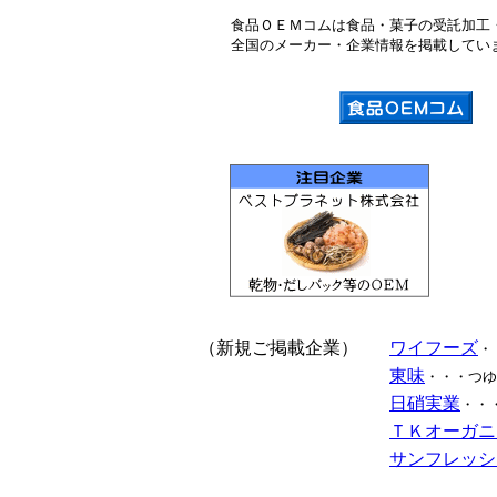
食品ＯＥＭコムは食品・菓子の受託加工
全国のメーカー・企業情報を掲載してい
（新規ご掲載企業）
ワイフーズ
・
東味
・・・つゆ
日硝実業
・・
ＴＫオーガニ
サンフレッシ