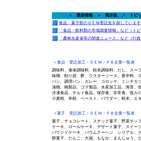
＜ 最新情報 ＞ 掲示板 ／ トピ
食品・菓子類のＯＥＭ委託先を探しています
「食品・飲料類の市場調査情報」など（トピ
「農林水産省等の関連ニュース」など（行政
＜食品 受託加工・ＯＥＭ・ＰＢ企業一覧表 
調味料、液体調味料、粉末調味料、だし、スー
味噌、削り節、酢、ウスターソース、香辛料、
パン、調理パン、カレー、コロッケ、ミンチカ
漬物、梅製品、ゴマ製品、水産加工品、海苔、
冷凍食品、チルド食品、保存食、非常食、低カ
小麦粉、米粉、ペースト、パウダー、粉末、エ
＜菓子 受託加工・ＯＥＭ・ＰＢ企業一覧表 
菓子、チョコレート、スナック菓子、野菜チッ
ケーキ、ロールケーキ、デザート菓子、スイー
パウンドケーキ、バウムクーヘン、シリアル、
餅菓子、だんご、大福、もなか、まんじゅう、