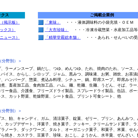
ックス
ご掲載企業例
（掲示板）
「東味」
・・・液体調味料の小袋充填・ＯＥＭ
ックス）
「大市珍味」
・・・冷凍冷蔵惣菜・水産加工品等
ニュース）
「精華堂霰総本舗」
・・・あられ・せんべいの受
（分野別）＞
プ、ラーメンスープ、鍋だし、つゆ、めんつゆ、たれ、焼肉のたれ、ソース、
スパイス、からし、シロップ、ジャム、黒みつ、調味液、お粥、雑炊、お茶漬
ツ、ハンバーグ、惣菜、煮込み料理、シチュー、鍋、即席スープ、即席みそ汁
佃煮、畜産加工品、食肉加工品、ハム、麺、乾麺、生麺、うどん、そば、ラー
ロリー食品、介護食、フリーズドライ製品、スプレードライ製品、缶詰、ポー
キス、カット野菜、乾燥野菜、シート食品、プリント可食シート、他
（分野別）＞
プス、飴、キャンディ、ガム、清涼菓子、錠菓、ゼリー、プリン、あんみつ、
ツ、カップデザート、洋菓子、焼き菓子、クッキー、クリームサンド菓子、ラ
グラノーラ、ダックワーズ、タルト、オーガニック菓子、和菓子、米菓、せん
どら焼き、カステラ、豆菓子、珍味、おこし、ようかん、水羊羹、ぜんざい、