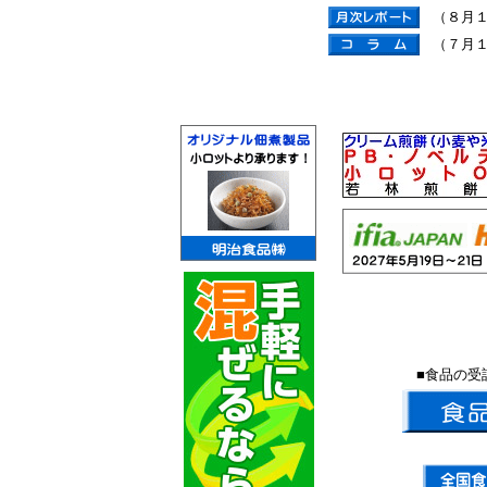
（８月
（７月
■食品の受