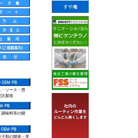
し・ソース・惣
受託製造
、調味料等の開
菓子類の開発・受