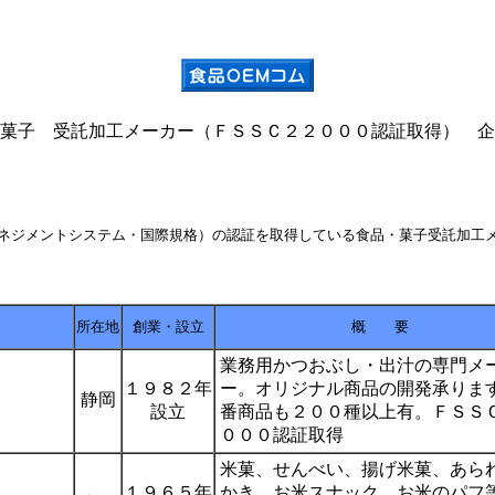
菓子 受託加工メーカー（ＦＳＳＣ２２０００認証取得） 企
ネジメントシステム・国際規格）の認証を取得している食品・菓子受託加工
所在地
創業・設立
概 要
業務用かつおぶし・出汁の専門メ
１９８２年
ー。オリジナル商品の開発承りま
静岡
設立
番商品も２００種以上有。ＦＳＳ
０００認証取得
米菓、せんべい、揚げ米菓、あら
１９６５年
かき、お米スナック、お米のパフ