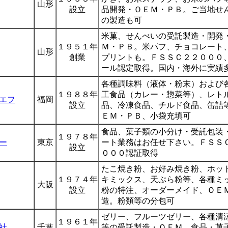
山形
設立
品開発・ＯＥＭ・ＰＢ。ご当地せ
の製造も可
米菓、せんべいの受託製造・開発
１９５１年
Ｍ・ＰＢ。米パフ、チョコレート
山形
創業
プリントも。ＦＳＳＣ２２０００
ール認定取得。国内・海外に実績
各種調味料（液体・粉末）および
１９８８年
工食品（カレー・惣菜等）、レト
エフ
福岡
設立
品、冷凍食品、チルド食品、缶詰
ＥＭ・ＰＢ、小袋充填可
食品、菓子類の小分け・受託包装
１９７８年
ー
東京
ート業務はお任せ下さい。ＦＳＳ
設立
０００認証取得
たこ焼き粉、お好み焼き粉、ホッ
１９７４年
キミックス、天ぷら粉等、各種ミ
大阪
設立
粉の特注、オーダーメイド、ＯＥ
造。粉類等の分包可
ゼリー、フルーツゼリー、各種清
１９６１年
社
千葉
等の受託製造・ＯＥＭ。食品・菓