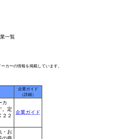
業一覧
メーカーの情報を掲載しています。
企業ガイド
（詳細）
ーカ
す。定
企業ガイド
Ｃ２２
れ・お
等の商