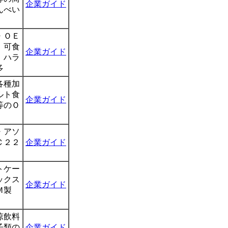
企業ガイド
んべい
・ＯＥ
、可食
企業ガイド
、ハラ
多
各種加
ルト食
企業ガイド
等のＯ
・アソ
Ｃ２２
企業ガイド
トケー
ックス
企業ガイド
Ｍ製
涼飲料
子類の
企業ガイド